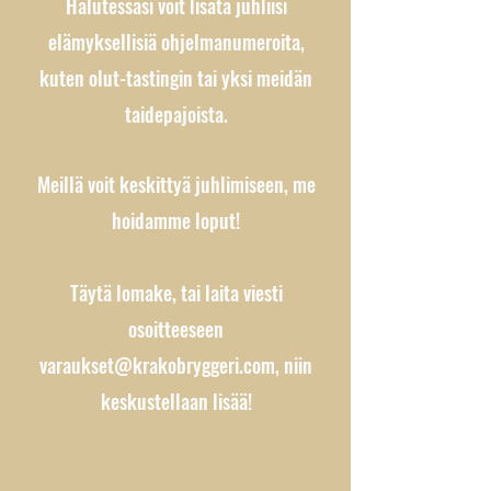
Halutessasi voit lisätä juhliisi
elämyksellisiä ohjelmanumeroita,
kuten olut-tastingin tai yksi meidän
taidepajoista.
Meillä voit keskittyä juhlimiseen, me
hoidamme loput!
Täytä lomake, tai laita viesti
osoitteeseen
varaukset@krakobryggeri.com
, niin
keskustellaan lisää!