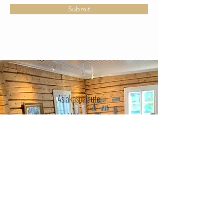
Submit
Asiakaspalaute
Kaikkiaan hoiditte vierailun ja sen
koordinoimisen oivallisesti, järjestelyistä
sopiminen oli mutkatonta ja joustavaa
alusta alkaen. Ehdotitte meille
aloitteellisesti ideoita ja lisäpalveluita, ja
pystyitte vielä paikan päällä toteuttamaan
pienen viime hetken lisätoiveen
iltaruokailusta.
Tilat ja tarjoilut ovat ensiluokkaisia ja
niistä välittyy, miten hyvällä asenteella ja
ylpeydellä panimoa ja yritystoimintaa
pyöritätte. Teillä on tahtoa, taitoa ja