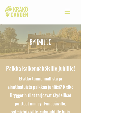
ryhmille
Paikka kaikennäköisille juhlille!
Etsitkö tunnelmallista ja
ainutlaatuista paikkaa juhliisi? Kråkö
Bryggerin tilat tarjoavat täydelliset
puitteet niin syntymäpäiville,
valmistujaisille, sukujuhlille kuin