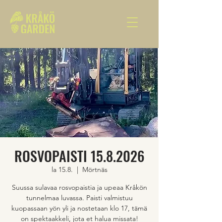
ROSVOPAISTI 15.8.2026
la 15.8.
  |  
Mörtnäs
Suussa sulavaa rosvopaistia ja upeaa Kråkön
tunnelmaa luvassa. Paisti valmistuu
kuopassaan yön yli ja nostetaan klo 17, tämä
on spektaakkeli, jota et halua missata!