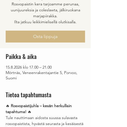
Rosvopaistin kera tarjoamme perunaa,
uunijuureksia ja coleslawta, jälkiruokana
marjapiirakka.
Ilta jatkuu leikkimielisellä olutkisalla.
Osta lippuja
Paikka & aika
15.8.2026 klo 17.00 – 21.00
Mörtnäs, Veneenrakentajantie 5, Porvoo,
Suomi
Tietoa tapahtumasta
🔥 
Rosvopaistijuhla – kesän herkullisin 
tapahtuma!
 🔥
Tule nauttimaan aidosta suussa sulavasta 
rosvopaistista, hyvästä seurasta ja kesäisestä 