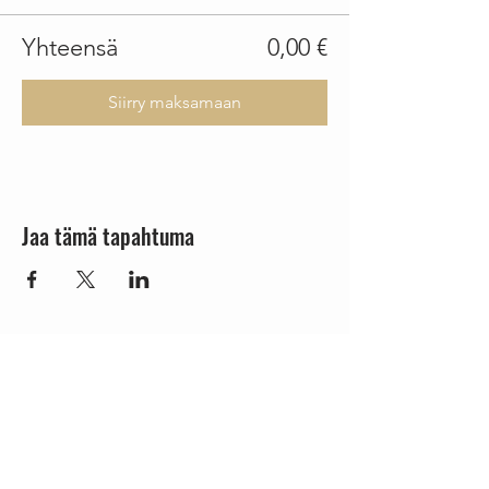
Yhteensä
0,00 €
Siirry maksamaan
Jaa tämä tapahtuma
YHTEYSTIEDOT
Panimo-ja tastingkierrokset:
Olut-tilaukset: